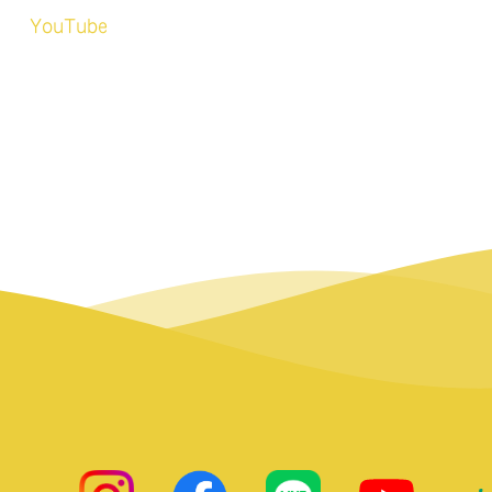
YouTube
insta
facebook
LINE
ひまわりsay