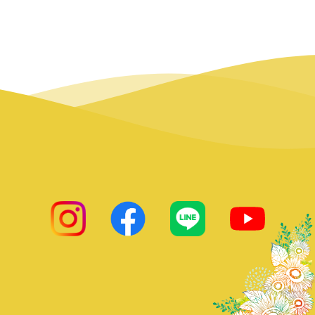
insta
facebook
LINE
ひまわりsay