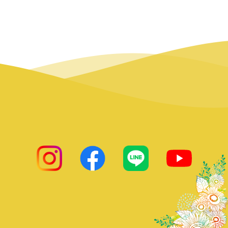
insta
facebook
LINE
ひまわりsay