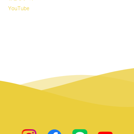
YouTube
insta
facebook
LINE
ひまわりsay