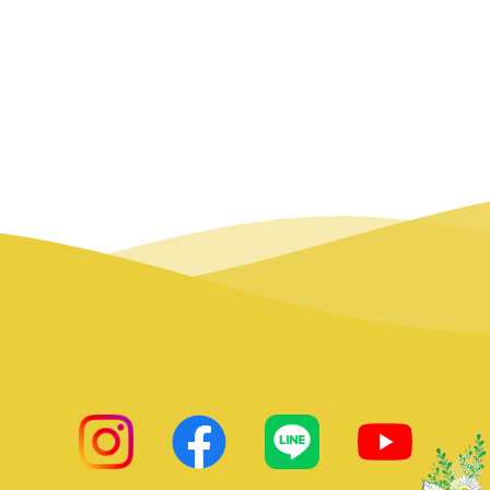
insta
facebook
LINE
ひまわりsay